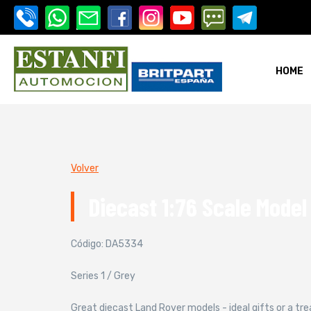
HOME
i-estanfi
Volver
Diecast 1:76 Scale Model
i-estanfi
Código: DA5334
Series 1 / Grey
Great diecast Land Rover models - ideal gifts or a trea