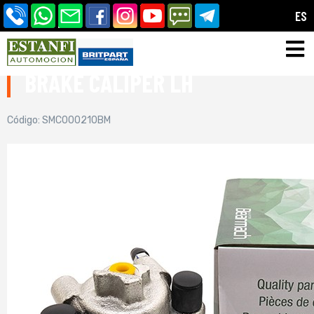
ES
Volver
BRAKE CALIPER LH
Código: SMC000210BM