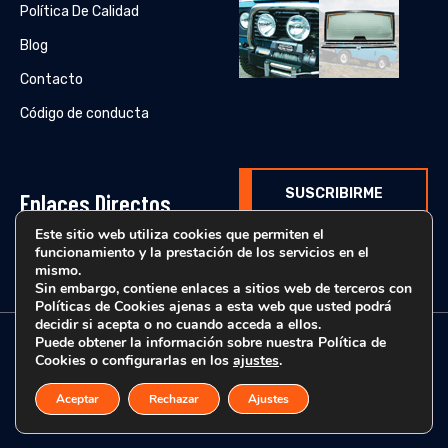
Política De Calidad
Blog
Contacto
Código de conducta
SUSCRIBIRME
Enlaces Directos
Este sitio web utiliza cookies que permiten el
funcionamiento y la prestación de los servicios en el
Catálogos originales
mismo.
Sin embargo, contiene enlaces a sitios web de terceros con
Políticas de Cookies ajenas a esta web que usted podrá
decidir si acepta o no cuando acceda a ellos.
Puede obtener la información sobre nuestra Política de
© Estanfi Automoción - 2025 | Todos los derechos reservados.
Cookies o configurarlas en los
ajustes
.
Aceptar
Rechazar
Ajustes