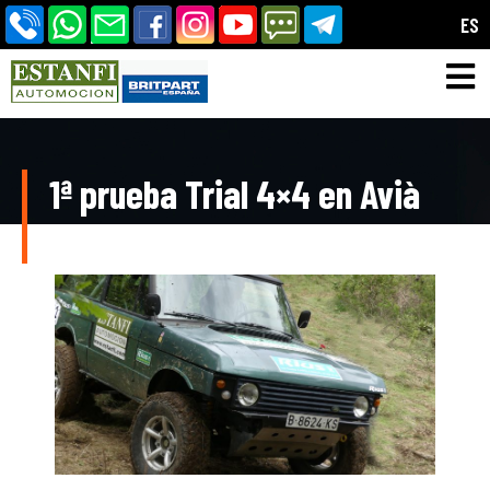
ES
1ª prueba Trial 4×4 en Avià
(31/03/2019)
Por developer